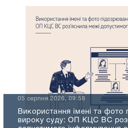
ристання імені та фото підозрюва
ку суду: ОП КЦС ВС роз’яснила м