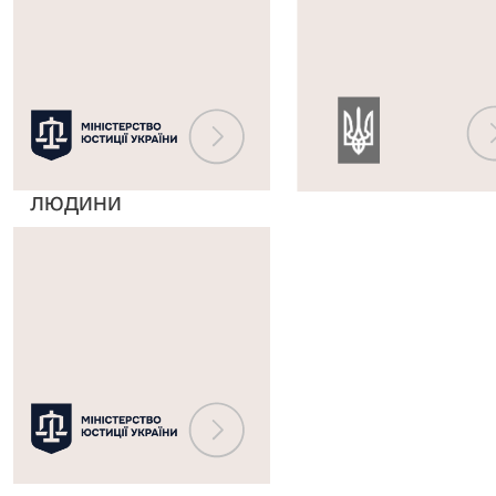
України,
до
винесені
Єдиного
Європейським
державного
судом
реєстру
з
судових
прав
рішень
людини
Міністерство
юстиції
України