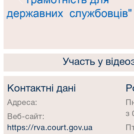
Попередній
Участь у відео
Контактні дані
Р
Адреса:
П
з 
Веб-сайт:
https://rva.court.gov.ua
П