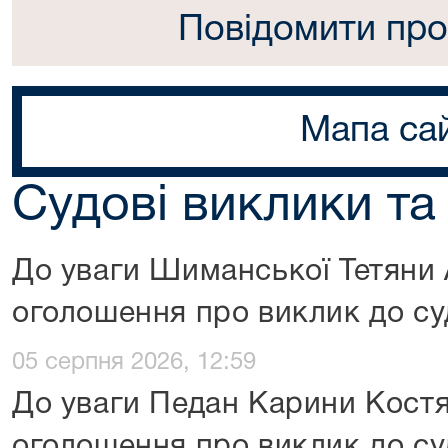
Повідомити про
Мапа са
Судові виклики та
До уваги Шиманської Тетяни 
оголошення про виклик до су
05 серпня 2026, 12:59
До уваги Педан Карини Костя
оголошення про виклик до су