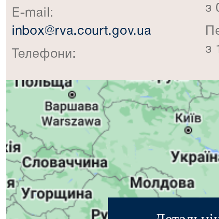
з 
E-mail:
inbox@rva.court.gov.ua
П
з 
Телефони:
Детальні