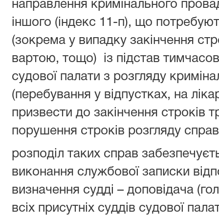
направлення кримінального прова
іншого (індекс 11-п), що потребую
(зокрема у випадку закінчення стр
вартою, тощо) із підстав тимчасово
судової палати з розгляду кримін
(перебування у відпустках, на лік
призвести до закінчення строків т
порушення строків розгляду справ
розподіл таких справ забезпечуєт
виконання службової записки відп
визначення судді – доповідача (гол
всіх присутніх суддів судової пала