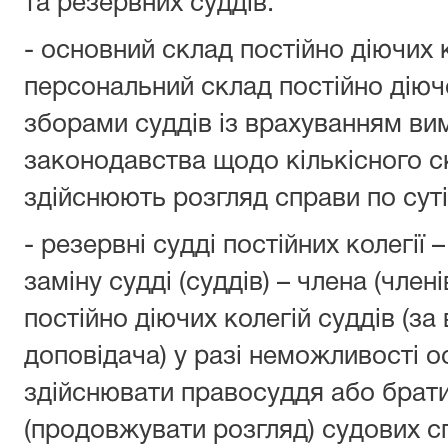
та резервних суддів:
- основний склад постійно діючих к
персональний склад постійно діючо
зборами суддів із врахуванням ви
законодавства щодо кількісного ск
здійснюють розгляд справи по суті
- резервні судді постійних колегії 
заміну судді (суддів) – члена (член
постійно діючих колегій суддів (за
доповідача) у разі неможливості о
здійснювати правосуддя або брати
(продовжувати розгляд) судових с