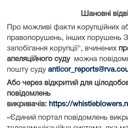
Шановні відві
Про можливі факти корупційних aб
правопорушень, інших порушень З
запобігання корупції", вчинених
пр
апеляційного суду
можна повідоми
пошту суду
anticor_reports@rva.cou
Або через відкритий для цілодобо
повідомлень
викривачів:
https://whistleblowers.
«Єдиний портал повідомлень викр