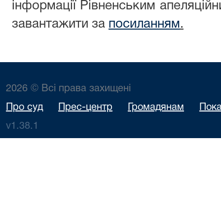
інформації Рівненським апеляційн
завантажити за
посиланням
.
2026 © Всі права захищені
Про суд
Прес-центр
Громадянам
Пока
v1.38.1