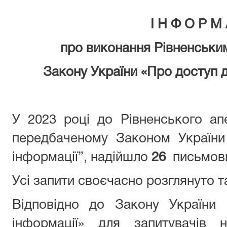
І
Н
Ф
О
Р
М
про виконання
Рівненськи
Закону України «Про доступ д
У 2023 році до Рівненського ап
передбаченому Законом України
інформації”, надійшло
26
письмови
Усі запити своєчасно розглянуто та
Відповідно до Закону України 
інформації» для запитувачів н