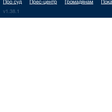
Про суд
Прес-центр
Громадянам
Пока
v1.38.1