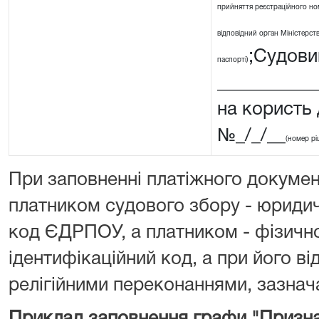
прийняття реєстраційного ном
відповідний орган Міністерства
;Судовий
паспорті)
__________
на користь
№_/_/__
(номер рі
При заповненні платіжного докумен
платником судового збору - юриди
код ЄДРПОУ, а платником - фізичн
ідентифікаційний код, а при його від
релігійними переконаннями, зазнача