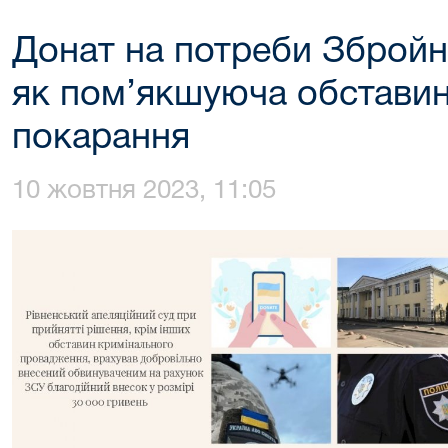
Донат на потреби Збройн
як пом’якшуюча обставин
покарання
10 жовтня 2023, 11:05