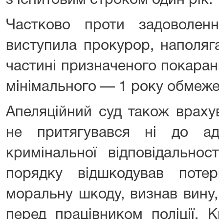
з іспитовим строком один рік.
Частково проти задоволенн
виступила прокурор, наполяг
частині призначеного покара
мінімального — 1 року обмеже
Апеляційний суд також враху
не притягувався ні до адм
кримінальної відповідальнос
порядку відшкодував потер
моральну шкоду, визнав вину,
перед працівником поліції. К