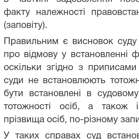
факту належності правовста
(заповіту).
Правильним є висновок суду п
про відмову у встановленні ф
оскільки згідно з приписами
суди не встановлюють тотожн
бути встановлені в судовом
тотожності осіб, а також і
прізвища осіб, по-різному зап
У таких справах суд встано