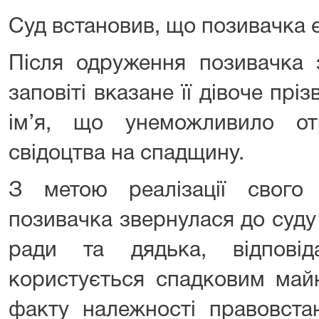
Суд встановив, що позивачка 
Після одруження позивачка 
заповіті вказане її дівоче прі
ім’я, що унеможливило от
свідоцтва на спадщину.
З метою реалізації свого
позивачка звернулася до суду
ради та дядька, відпові
користується спадковим май
факту належності правовста