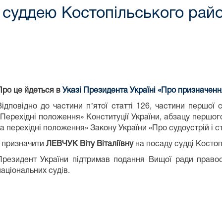
 суддею Костопільського райо
Про це йдеться в
Указі Президента Україні «
Про призначення
Відповідно до частини пʼятої статті 126, частини першої с
«Перехідні положення» Конституції України, абзацу першого п
та перехідні положення» Закону України «Про судоустрій і с
- призначити
ЛЕВЧУК Віту Віталіївну
на посаду судді Костоп
Президент України підтримав подання Вищої ради право
національних судів.