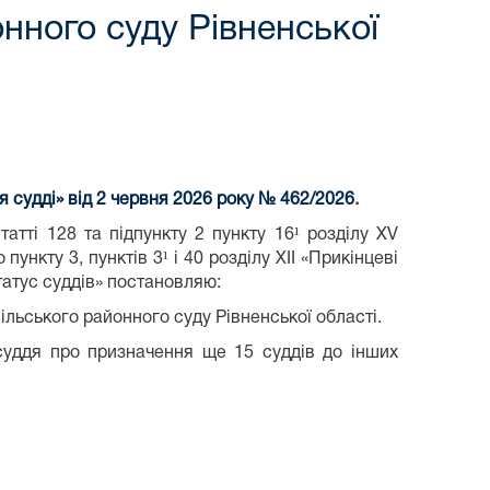
нного суду Рівненської
 судді» від 2 червня 2026 року №
462/2026
.
татті 128 та підпункту 2 пункту 16¹ розділу XV
ункту 3, пунктів 3¹ і 40 розділу XII «Прикінцеві
татус суддів» постановляю:
ільського районного суду Рівненської області.
суддя про призначення ще 15 суддів до інших