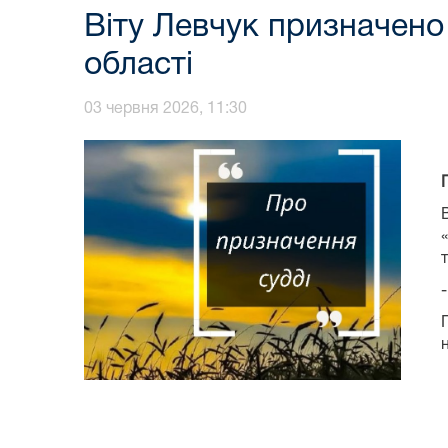
Віту Левчук призначено
області
03 червня 2026, 11:30