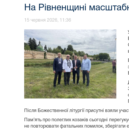
На Рівненщині масштабн
15 червня 2026, 11:36
Після Божественної літургії присутні взяли учас
Пам’ять про полеглих козаків сьогодні перегук
не повторювати фатальних помилок, зберігати єд