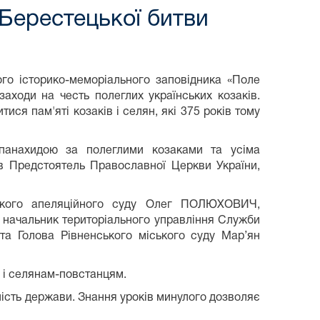
Берестецької битви
ого історико-меморіального заповідника «Поле
заходи на честь полеглих українських козаків.
тися пам'яті козаків і селян, які 375 років тому
панахидою за полеглими козаками та усіма
ив Предстоятель Православної Церкви України,
ського апеляційного суду Олег ПОЛЮХОВИЧ,
 начальник територіального управління Служби
та Голова Рівненського міського суду Мар’ян
м і селянам-повстанцям.
ність держави. Знання уроків минулого дозволяє