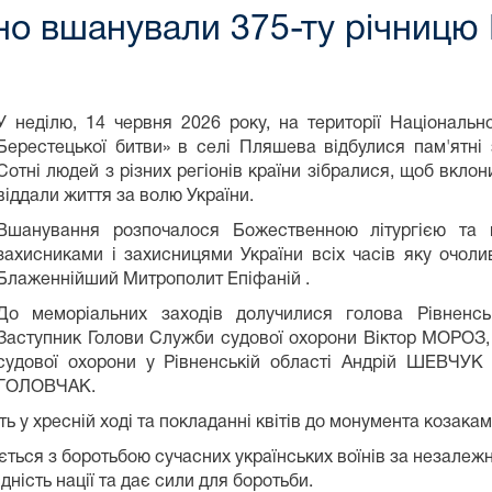
о вшанували 375-ту річницю 
У неділю, 14 червня 2026 року, на території Національн
Берестецької битви» в селі Пляшева відбулися пам'ятні 
Сотні людей з різних регіонів країни зібралися, щоб вклони
віддали життя за волю України.
Вшанування розпочалося Божественною літургією та 
захисниками і захисницями України всіх часів яку очол
Блаженнійший Митрополит Епіфаній .
До меморіальних заходів долучилися голова Рівнен
Заступник Голови Служби судової охорони Віктор МОРОЗ,
судової охорони у Рівненській області Андрій ШЕВЧУК 
ГОЛОВЧАК.
ть у хресній ході та покладанні квітів до монумента козака
ується з боротьбою сучасних українських воїнів за незалеж
ність нації та дає сили для боротьби.