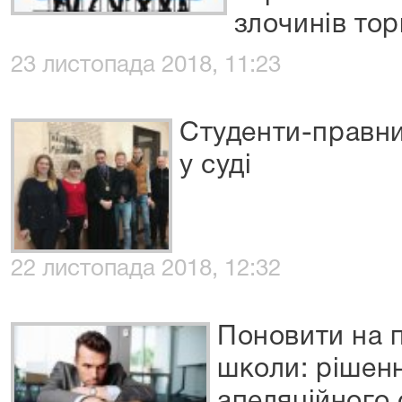
злочинів тор
23 листопада 2018, 11:23
Студенти-правн
у суді
22 листопада 2018, 12:32
Поновити на 
школи: рішен