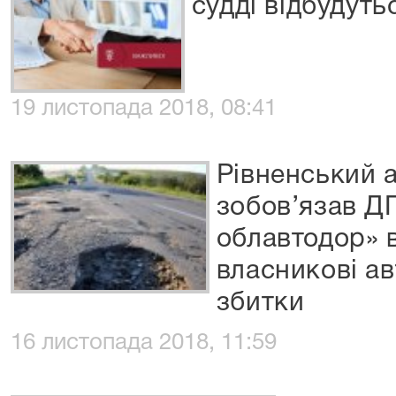
судді відбудуть
19 листопада 2018, 08:41
Рівненський 
зобов’язав Д
облавтодор» 
власникові ав
збитки
16 листопада 2018, 11:59