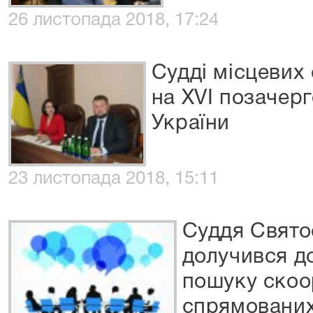
26 листопада 2018, 17:24
Судді місцевих 
на XVI позачерг
України
23 листопада 2018, 15:11
Суддя Свято
долучився д
пошуку скоо
спрямованих