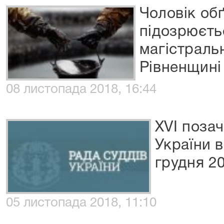
Чоловік об
підозрюєть
магістраль
Рівненщині
08 листопада 2018, 16:44
XVI позач
України в
грудня 2
05 листопада 2018, 11:10