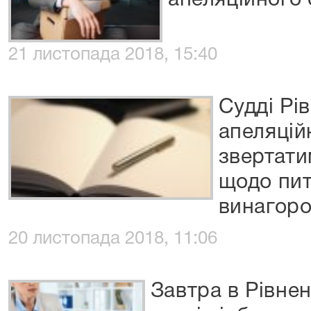
апеляційного 
21 листопада 2018, 15:40
Судді Рі
апеляцій
звертати
щодо пит
винагор
20 листопада 2018, 11:06
Завтра в Рівне