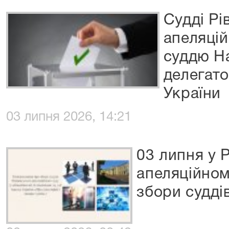
Судді Рі
апеляцій
суддю Н
делегато
України
03 липня 2026, 14:21
03 липня у 
апеляційном
збори судді