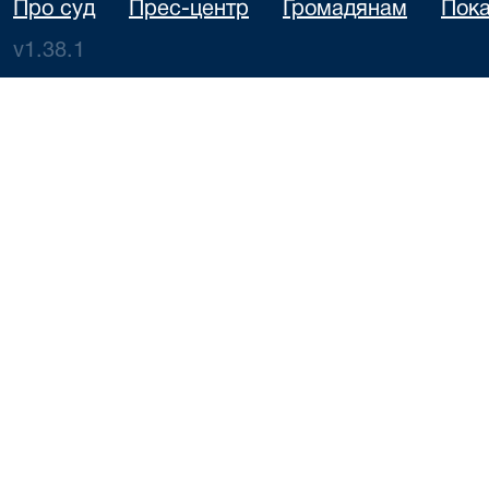
Про суд
Прес-центр
Громадянам
Пока
v1.38.1