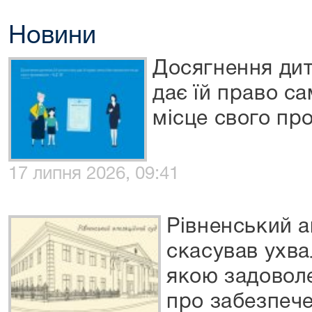
Новини
Досягнення дит
дає їй право с
місце свого п
17 липня 2026, 09:41
Рівненський а
скасував ухва
якою задовол
про забезпече