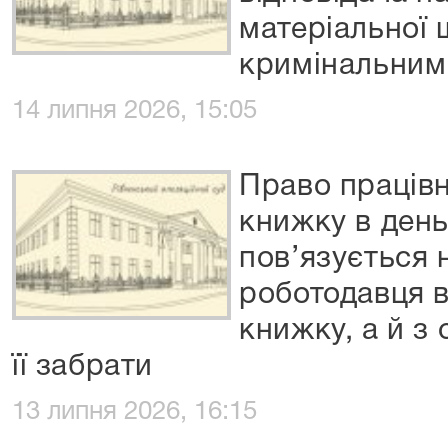
матеріальної 
кримінальним
14 липня 2026, 15:05
Право праців
книжку в день
пов’язується 
роботодавця 
книжку, а й з
її забрати
13 липня 2026, 16:15