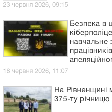
23 червня 2026, 09:15
Безпека в 
кіберполіц
навчальне з
працівникі
апеляційног
18 червня 2026, 11:07
На Рівненщині
375-ту річницю