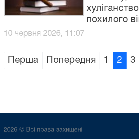
хуліганство
похилого ві
10 червня 2026, 11:07
Перша
Попередня
1
2
3
2026 © Всі права захищені